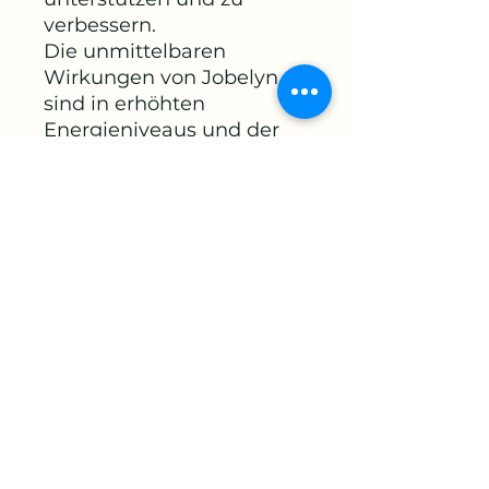
verbessern.
Die unmittelbaren
Wirkungen von Jobelyn
sind in erhöhten
Energieniveaus und der
Ausscheidung von
Giftstoffen aus dem
Körper zu spüren,
wodurch dem Körper
geholfen wird, eine gute
Gesundheit und ein
allgemeines
Wohlbefinden zu erhalten.
Anweisung: Nehmen Sie
1-3 Kapseln zwei- oder
dreimal täglich mit einem
Glas Wasser ein.