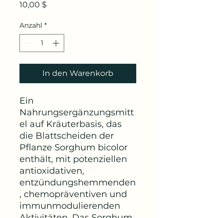
Preis
10,00 $
Anzahl
*
In den Warenkorb
Ein
Nahrungsergänzungsmitt
el auf Kräuterbasis, das
die Blattscheiden der
Pflanze Sorghum bicolor
enthält, mit potenziellen
antioxidativen,
entzündungshemmenden
, chemopräventiven und
immunmodulierenden
Aktivitäten. Das Sorghum