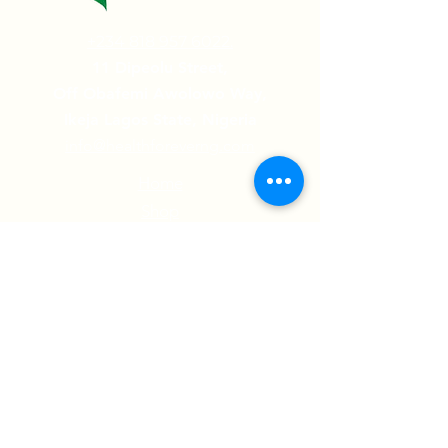
+234 818 957 6022.
11 Dipeolu Street,
Off Obafemi Awolowo Way,
Ikeja Lagos State, Nigeria
info@healthforeverng.com
Home
Shop
Contact Us
Testimonials
Folge uns auf:
© 2022 Health Forever Limited | All Rights
Reserved